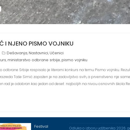
U
Ć I NJENO PISMO VOJNIKU
Dešavanja
Nastavnici
Učenici
,
,
kurs
ministarstvo odbrane srbije
pismo vojniku
,
,
 odbrane Srbije raspisalo je literarni konkurs na temu Pismo vojniku. Rezul
zreda Taše Simić zapažen je na zadovljstvo svih, a prvenstveno nje same i 
n rad je odabran kao jedan od deset najboljih na nivou osnovnih škola Rep
Festival
Odluka o izboru udžbenika 2026. 