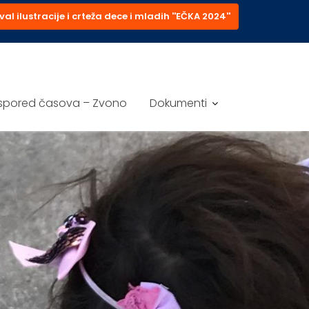
val ilustracije i crteža dece i mladih ''EČKA 2024''
spored časova – Zvono
Dokumenti