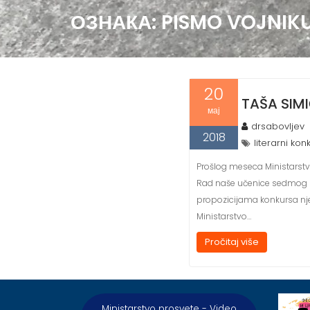
ОЗНАКА:
PISMO VOJNIK
20
TAŠA SIMI
мај
drsabovljev
2018
literarni kon
Prošlog meseca Ministarstvo
Rad naše učenice sedmog ra
propozicijama konkursa nje
Ministarstvo…
Pročitaj više
Ministarstvo prosvete - Video