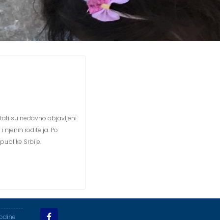
tati su nedavno objavljeni.
njenih roditelja. Po
ublike Srbije.
godine