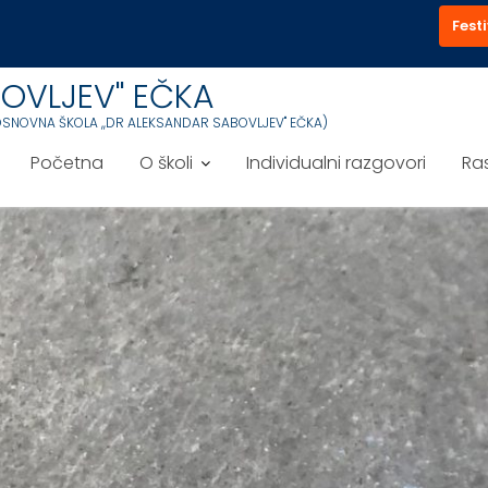
Festi
OVLJEV'' EČKA
OSNOVNA ŠKOLA ,,DR ALEKSANDAR SABOVLJEV'' EČKA)
Početna
O školi
Individualni razgovori
Ra