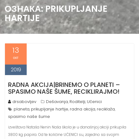
ОЗНАКА:
PRIKUPLJANJE
HARTIJE
13
окт
2019
RADNA AKCIJA|BRINEMO O PLANETI –
SPASIMO NAŠE ŠUME, RECIKLIRAJMO!
drsabovljev
Dešavanja
Roditelji
Učenici
,
,
planeta
prikupljanje hartije
radna akcija
reciklaža
,
,
,
,
spasimo naše šume
izveštava Nataša Nenin Naša škola je u današnjoj akciji prikupila
3800 kg papira. Od te količine UČENICI su, zajedno sa svojim