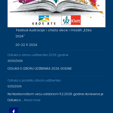
Festival ilustracije i crteža dece i mladih ,,Ečka
2024''
20-22. 11. 2024.
Odluka o izboru udžbenika 2026. godine
30/03/2026
ODLUKA O IZBORU UDŽBENIKA 2026. GODINE
Odluka o početku izbora udžbenika
12/02/2026
Na Nastavničkom veću održanom 11.2.2026. godine donesena je
Odluka o …
Read more