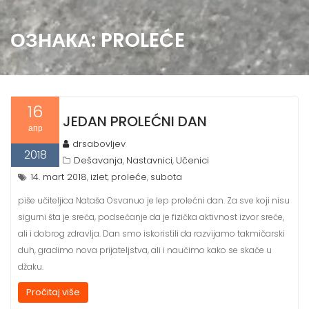
ОЗНАКА:
PROLEĆE
16
JEDAN PROLEĆNI DAN
апр
drsabovljev
2018
Dešavanja
Nastavnici
Učenici
,
,
14. mart 2018
izlet
proleće
subota
,
,
,
piše učiteljica Nataša Osvanuo je lep prolećni dan. Za sve koji nisu
sigurni šta je sreća, podsećanje da je fizička aktivnost izvor sreće,
ali i dobrog zdravlja. Dan smo iskoristili da razvijamo takmičarski
duh, gradimo nova prijateljstva, ali i naučimo kako se skače u
džaku.
Pročitaj više