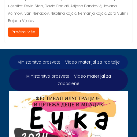
učenika: Kevin Stan, David Banjaš, Arijana Bandović, Jovana
Aćimov, Ivan Nenadov, Nikolina Kojčić, Nemanja Kojčić, Zara Vulin i
Bojana Vijatov.
Pročitaj više
Ministarstvo prosvete - Video materijal za roditelje
Ministarstvo prosvete - Video materijal za
zaposlene