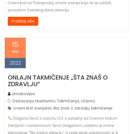
Crveni krst na Pokrajinskoj smotri znanja koja će se održati
povodom Svetskog dana zdravlja.
Pročitaj više
15
мар
2022
ONLAJN TAKMIČENJE „ŠTA ZNAŠ O
ZDRAVLJU”
drsabovljev
Dešavanja
Nastavnici
Takmičenja
Učenici
,
,
,
crveni krst zrenjanin
šta znaš o zdravlju
takmičenje
,
,
Dragana Šević U subotu 12.3. u saradnji sa Crvenim krstom
Zrenjanin i nastavnicom Šević Draganom, održano je online
takmičenje “Šta znaš o zdravlju”. Iz naše škole učestvovalo je 9