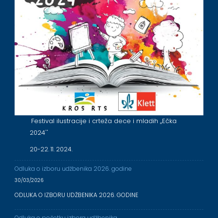
Festival ilustracije i crteža dece i mladih ,,Ečka
2024''
20-22. 11. 2024.
Odluka o izboru udžbenika 2026. godine
30/03/2026
ODLUKA O IZBORU UDŽBENIKA 2026. GODINE
Odluka o početku izbora udžbenika