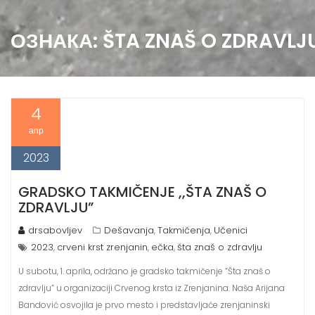
ОЗНАКА:
ŠTA ZNAŠ O ZDRAVLJ
4
апр
2023
GRADSKO TAKMIČENJE ,,ŠTA ZNAŠ O
ZDRAVLJU”
drsabovljev
Dešavanja
Takmičenja
Učenici
,
,
2023
crveni krst zrenjanin
ečka
šta znaš o zdravlju
,
,
,
U subotu, 1. aprila, održano je gradsko takmičenje ”Šta znaš o
zdravlju” u organizaciji Crvenog krsta iz Zrenjanina. Naša Arijana
Bandović osvojila je prvo mesto i predstavljaće zrenjaninski