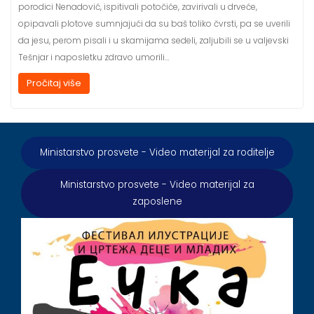
porodici Nenadović, ispitivali potočiće, zavirivali u drveće,
opipavali plotove sumnjajući da su baš toliko čvrsti, pa se uverili
da jesu, perom pisali i u skamijama sedeli, zaljubili se u valjevski
Tešnjar i naposletku zdravo umorili…
Pročitaj više
Ministarstvo prosvete - Video materijal za roditelje
Ministarstvo prosvete - Video materijal za
zaposlene