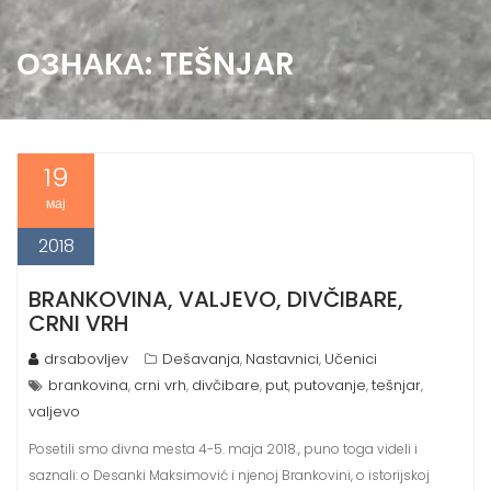
ОЗНАКА:
TEŠNJAR
19
мај
2018
BRANKOVINA, VALJEVO, DIVČIBARE,
CRNI VRH
drsabovljev
Dešavanja
Nastavnici
Učenici
,
,
brankovina
crni vrh
divčibare
put
putovanje
tešnjar
,
,
,
,
,
,
valjevo
Posetili smo divna mesta 4-5. maja 2018., puno toga videli i
saznali: o Desanki Maksimović i njenoj Brankovini, o istorijskoj