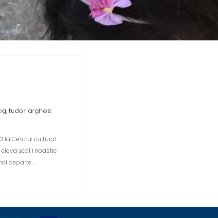
og
tudor arghezi
,
,
3 la Centrul cultural
 eleva școlii noastre
mai departe…