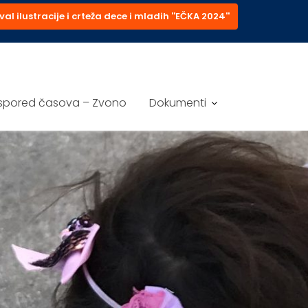
val ilustracije i crteža dece i mladih ''EČKA 2024''
spored časova – Zvono
Dokumenti