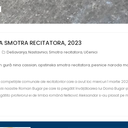
I
A SMOTRA RECITATORA, 2023
Dešavanja
Nastavnici
Smotra recitatora
Učenici
,
,
,
-n gură nina cassian
opstinska smotra recitatora
pesnice naroda m
,
,
 competițiile comunale ale recitatorilor care a avut loc miercuri 1 martie 202
olii noastre Roman Bugar pe care la pregătit învățătoarea lui Doina Bugar și
egătito proferorul ei de limba română Netković Aleksandar s-au plasat pe 