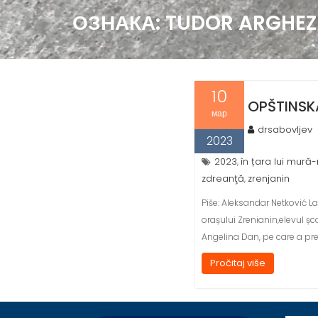
ОЗНАКА:
TUDOR ARGHEZ
10
OPŠTINSK
мар
drsabovljev
2023
2023
în țara lui mură
,
zdreanţă
zrenjanin
,
Piše: Aleksandar Netković La
orașului Zrenianin,elevul șc
Angelina Dan, pe care a pr
Pročitaj više