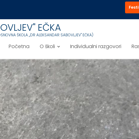
Festi
OVLJEV'' EČKA
OSNOVNA ŠKOLA ,,DR ALEKSANDAR SABOVLJEV'' EČKA)
Početna
O školi
Individualni razgovori
Ra