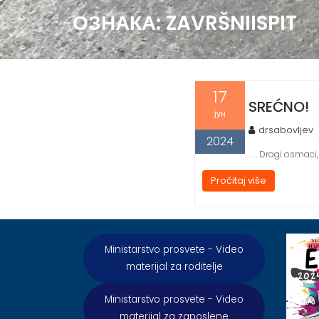
ОЗНАКА:
ZAVRŠNIISPIT
17
SREĆNO!
јун
drsabovljev
2024
. . . Dragi osma
Pročitaj više
Ministarstvo prosvete - Video
materijal za roditelje
Ministarstvo prosvete - Video
materijal za zaposlene