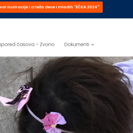
val ilustracije i crteža dece i mladih ''EČKA 2024''
spored časova – Zvono
Dokumenti