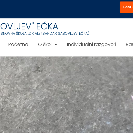
Festi
OVLJEV'' EČKA
OSNOVNA ŠKOLA ,,DR ALEKSANDAR SABOVLJEV'' EČKA)
Početna
O školi
Individualni razgovori
Ra