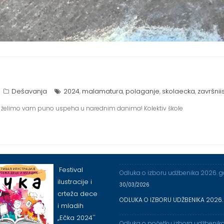
Dešavanja
2024
malamatura
polaganje
skolaecka
završnii
,
,
,
,
ci, želimo vam puno uspeha u narednim danima! Kolektiv škole
Festival
Odluka o izboru udžbenika 2026. 
ilustracije i
30/03/2026
crteža dece
ODLUKA O IZBORU UDŽBENIKA 2026.
i mladih
,,Ečka 2024''
Odluka o početku izbora udžbenik