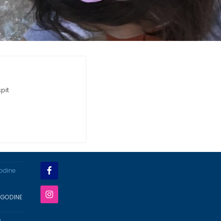
spit
godine
 GODINE
a