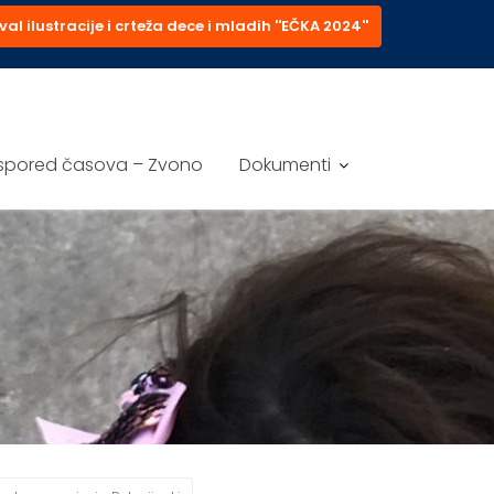
val ilustracije i crteža dece i mladih ''EČKA 2024''
spored časova – Zvono
Dokumenti