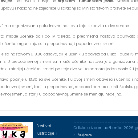
ovljev”
nastava se odvija na
srpskom i rumunskom jeziku
. Školski kal
, upravu i nacionalne zajednice u saradnji sa Ministarstvom prosvete Republ
ev” ima organizovanu poludnevnu nastavu koja se odvija u dve smene.
a mlađe učenike od I do IV razreda, a predmetna nastava obuhvata sta
ti učenika organizuju se u prepodnevnoj i popodnevnoj smeni.
 sa nastavom u 8.00 časova, ali je učenik u obavezi da u školi bude 15 m
nik. U prepodnevnoj smeni za mlađe učenike nastava je organizovana tak
k u starijoj učeničkoj smeni postoje dva velika odmora: jedan posle 2. i j
va počinje u 13.30 za sve učenike. I u ovoj smeni obaveza i učenika i n
opodnevnoj smeni, kao i u prepodnevnoj, raspored odmora je isti. Školsku 
evnoj smeni, a stariji u popodnevnoj. Smene se menjaju nedeljno.
Festival
Odluka o izboru udžbenika 2026. 
ilustracije i
30/03/2026