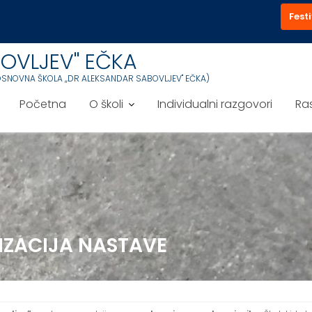
Festi
OVLJEV'' EČKA
OSNOVNA ŠKOLA ,,DR ALEKSANDAR SABOVLJEV'' EČKA)
Početna
O školi
Individualni razgovori
Ra
NIZACIJA NASTAVE