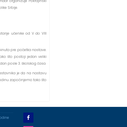
endar organizuje Pokrajinski
ike Srbije.
rije učenike od V do VIII
inuta pre početka nastave.
o što postoji jedan veliki
edan posle 3. školskog časa.
astavnika je da na nastavu
godinu započinjemo tako što
godine