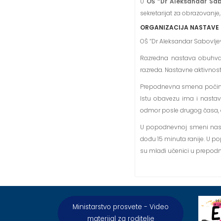
U
OŠ “Dr Aleksandar Sab
sekretarijat za obrazovanje
ORGANIZACIJA NASTAVE
OŠ “Dr Aleksandar Sabovlj
Razredna nastava obuhvat
razreda. Nastavne aktivnos
Prepodnevna smena počinje
Istu obavezu ima i nastav
odmor posle drugog časa, do
U popodnevnoj smeni nasta
dođu 15 minuta ranije. U p
su mlađi učenici u prepodn
Ministarstvo prosvete - Video
materijal za roditelje