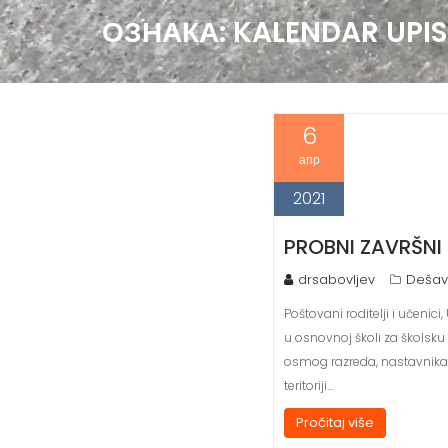
ОЗНАКА:
KALENDAR UPIS
6
апр
2021
PROBNI ZAVRŠNI 
drsabovljev
Dešav
Poštovani roditelji i učen
u osnovnoj školi za školsku
osmog razreda, nastavnika i
teritoriji…
Pročitaj više