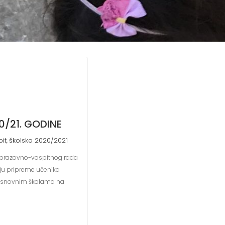
0/21. GODINE
pit
školska 2020/2021
,
u obrazovno-vaspitnog rada
ilju pripreme učenika
im osnovnim školama na