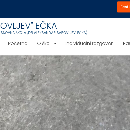
Festi
OVLJEV'' EČKA
OSNOVNA ŠKOLA ,,DR ALEKSANDAR SABOVLJEV'' EČKA)
Početna
O školi
Individualni razgovori
Ra