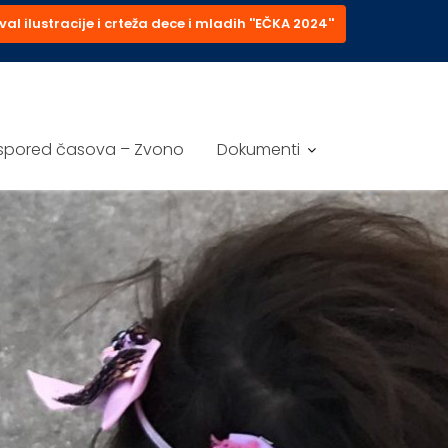
val ilustracije i crteža dece i mladih ''EČKA 2024''
spored časova – Zvono
Dokumenti