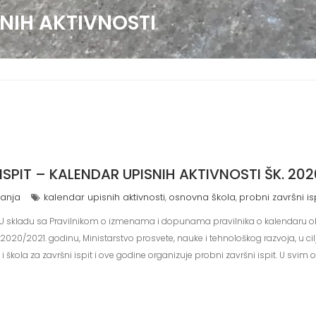
NIH AKTIVNOSTI
ISPIT – KALENDAR UPISNIH AKTIVNOSTI ŠK. 202
anja
kalendar upisnih aktivnosti
osnovna škola
probni završni is
,
,
ici, U skladu sa Pravilnikom o izmenama i dopunama pravilnika o kalendar
 2020/2021. godinu, Ministarstvo prosvete, nauke i tehnološkog razvoja, u c
 škola za završni ispit i ove godine organizuje probni završni ispit. U sv