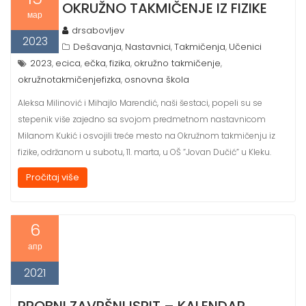
OKRUŽNO TAKMIČENJE IZ FIZIKE
мар
drsabovljev
2023
Dešavanja
Nastavnici
Takmičenja
Učenici
,
,
,
2023
ecica
ečka
fizika
okružno takmičenje
,
,
,
,
,
okružnotakmičenjefizka
osnovna škola
,
Aleksa Milinović i Mihajlo Marendić, naši šestaci, popeli su se
stepenik više zajedno sa svojom predmetnom nastavnicom
Milanom Kukić i osvojili treće mesto na Okružnom takmičenju iz
fizike, održanom u subotu, 11. marta, u OŠ ”Jovan Dučić” u Kleku.
Pročitaj više
6
апр
2021