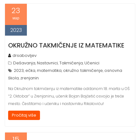
23
мар
2023
OKRUŽNO TAKMIČENJE IZ MATEMATIKE
drsabovljev
Dešavanja
Nastavnici
Takmičenja
Učenici
,
,
,
2023
ečka
matematika
okružno takmičenje
osnovna
,
,
,
,
škola
zrenjanin
,
Na Okružnom takmičenju iz matematike održanom 18. marta u OŠ
“2. Oktobar” u Zrenjaninu, učenik Bojan Bajčetić osvojio je treće
mesto. Čestitamo i učeniku i nastavniku Rikaloviću!
Pročitaj više
15