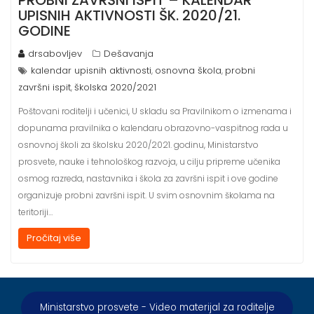
PROBNI ZAVRŠNI ISPIT – KALENDAR
UPISNIH AKTIVNOSTI ŠK. 2020/21.
GODINE
drsabovljev
Dešavanja
kalendar upisnih aktivnosti
osnovna škola
probni
,
,
završni ispit
školska 2020/2021
,
Poštovani roditelji i učenici, U skladu sa Pravilnikom o izmenama i
dopunama pravilnika o kalendaru obrazovno-vaspitnog rada u
osnovnoj školi za školsku 2020/2021. godinu, Ministarstvo
prosvete, nauke i tehnološkog razvoja, u cilju pripreme učenika
osmog razreda, nastavnika i škola za završni ispit i ove godine
organizuje probni završni ispit. U svim osnovnim školama na
teritoriji…
Pročitaj više
Ministarstvo prosvete - Video materijal za roditelje