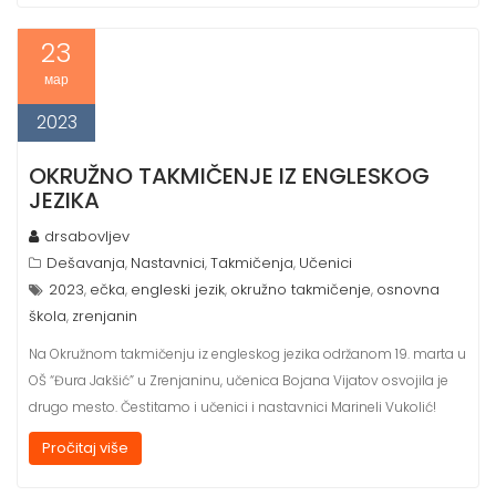
23
мар
2023
OKRUŽNO TAKMIČENJE IZ ENGLESKOG
JEZIKA
drsabovljev
Dešavanja
Nastavnici
Takmičenja
Učenici
,
,
,
2023
ečka
engleski jezik
okružno takmičenje
osnovna
,
,
,
,
škola
zrenjanin
,
Na Okružnom takmičenju iz engleskog jezika održanom 19. marta u
OŠ “Đura Jakšić” u Zrenjaninu, učenica Bojana Vijatov osvojila je
drugo mesto. Čestitamo i učenici i nastavnici Marineli Vukolić!
Pročitaj više