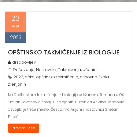
23
мар
2023
OPŠTINSKO TAKMIČENJE IZ BIOLOGIJE
drsabovljev
Dešavanja
Nastavnici
Takmičenja
Učenici
,
,
,
2023
ečka
opštinsko takmičenje
osnovna škola
,
,
,
,
zrenjanin
Na Opštinskom takmičenju iz biologije održanom 19. marta u OŠ
“Jovan Jovanović Zmaj” u Zrenjaninu, učenica Arijana Bandović
osvojila je treće mesto. Čestitamo Arijani i nastavnici Snežani
Filipić!
Pročitaj više